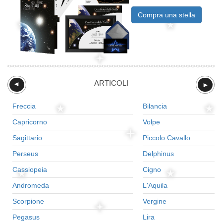
Compra una stella
ARTICOLI
►
►
Freccia
Bilancia
Capricorno
Volpe
Sagittario
Piccolo Cavallo
Perseus
Delphinus
Cassiopeia
Cigno
Andromeda
L'Aquila
Scorpione
Vergine
Pegasus
Lira