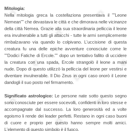
Mitologia:
Nella mitologia greca la costellaziona presentava il ""Leone
Nemean"" che devastava le città e che dimorava nelle vicinanze
della città Nemea. Grazie alla sua straordinaria pelliccia il leone
era invulnerabile a tutti gli attacchi - tutte le armi semplicemente
rimbalzavano via quando lo colpivano. L'uccisione di questa
creatura fu una delle epiche avventure conosciute come le
""Dodici Fatiche di Ercole."" dopo un tentativo fallito di uccidere
la creatura con una spada, Ercole strangolò il leone a mani
nude. Dopo di questo utilizzò la pelliccia del leone per vestirsi e
diventare invulnerabile. Il Dio Zeus in ogni caso onorò il Leone
dandogli il suo posto nel firmamento.
Significato astrologico:
Le persone nate sotto questo segno
sono conosciute per essere socevolli, confidenti in loro stesse e
accompagnate dal successo. La loro generosità ed a volte
egoismo li rende dei leader perfetti. Restano in ogni caso buoni
di cuore e proprio per questo hanno sempre molti amici.
L'elemento di questo simbolo è il fuoco.