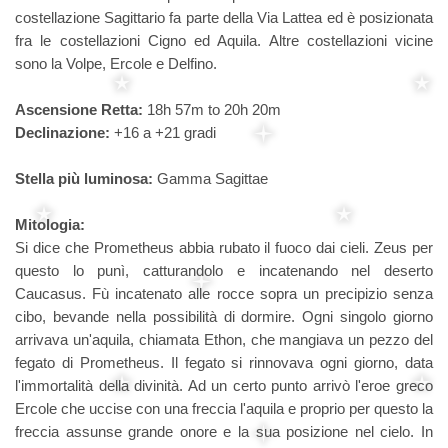
costellazione Sagittario fa parte della Via Lattea ed è posizionata
fra le costellazioni Cigno ed Aquila. Altre costellazioni vicine
sono la Volpe, Ercole e Delfino.
Ascensione Retta:
18h 57m to 20h 20m
Declinazione:
+16 a +21 gradi
Stella più luminosa:
Gamma Sagittae
Mitologia:
Si dice che Prometheus abbia rubato il fuoco dai cieli. Zeus per
questo lo punì, catturandolo e incatenando nel deserto
Caucasus. Fù incatenato alle rocce sopra un precipizio senza
cibo, bevande nella possibilità di dormire. Ogni singolo giorno
arrivava un'aquila, chiamata Ethon, che mangiava un pezzo del
fegato di Prometheus. Il fegato si rinnovava ogni giorno, data
l'immortalità della divinità. Ad un certo punto arrivò l'eroe greco
Ercole che uccise con una freccia l'aquila e proprio per questo la
freccia assunse grande onore e la sua posizione nel cielo. In