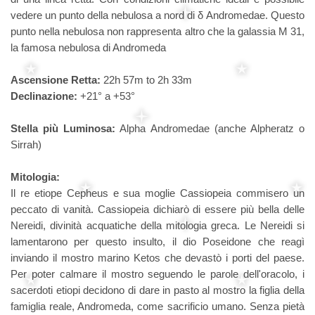
vedere un punto della nebulosa a nord di δ Andromedae. Questo
punto nella nebulosa non rappresenta altro che la galassia M 31,
la famosa nebulosa di Andromeda
Ascensione Retta:
22h 57m to 2h 33m
Declinazione:
+21° a +53°
Stella più Luminosa:
Alpha Andromedae (anche Alpheratz o
Sirrah)
Mitologia:
Il re etiope Cepheus e sua moglie Cassiopeia commisero un
peccato di vanità. Cassiopeia dichiarò di essere più bella delle
Nereidi, divinità acquatiche della mitologia greca. Le Nereidi si
lamentarono per questo insulto, il dio Poseidone che reagì
inviando il mostro marino Ketos che devastò i porti del paese.
Per poter calmare il mostro seguendo le parole dell'oracolo, i
sacerdoti etiopi decidono di dare in pasto al mostro la figlia della
famiglia reale, Andromeda, come sacrificio umano. Senza pietà