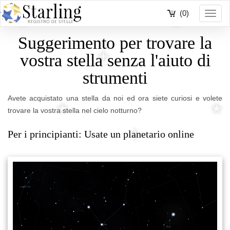
(0)
Toggl
navig
Suggerimento per trovare la
vostra stella senza l'aiuto di
strumenti
Avete acquistato una stella da noi ed ora siete curiosi e volete
trovare la vostra stella nel cielo notturno?
Per i principianti: Usate un planetario online