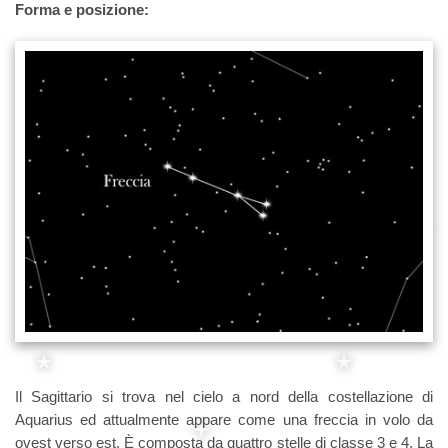
Forma e posizione:
Il Sagittario si trova nel cielo a nord della costellazione di
Aquarius ed attualmente appare come una freccia in volo da
ovest verso est. È composta da quattro stelle di classe 3 e 4. La