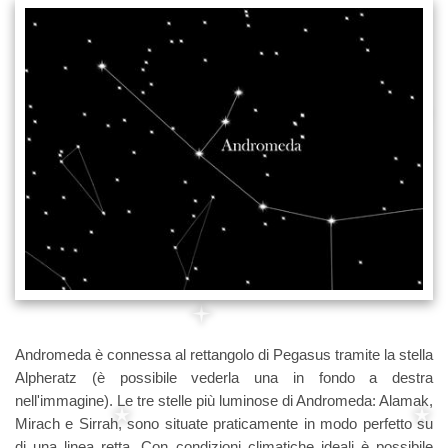
Andromeda è connessa al rettangolo di Pegasus tramite la stella
Alpheratz (è possibile vederla una in fondo a destra
nell'immagine). Le tre stelle più luminose di Andromeda: Alamak,
Mirach e Sirrah, sono situate praticamente in modo perfetto su
di una linea retta. Con condizioni climatiche ideali è possibile