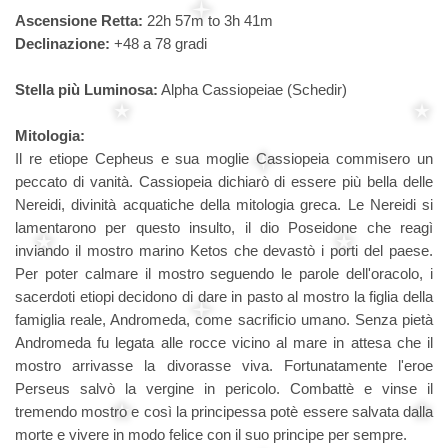
Ascensione Retta:
22h 57m to 3h 41m
Declinazione:
+48 a 78 gradi
Stella più Luminosa:
Alpha Cassiopeiae (Schedir)
Mitologia:
Il re etiope Cepheus e sua moglie Cassiopeia commisero un
peccato di vanità. Cassiopeia dichiarò di essere più bella delle
Nereidi, divinità acquatiche della mitologia greca. Le Nereidi si
lamentarono per questo insulto, il dio Poseidone che reagì
inviando il mostro marino Ketos che devastò i porti del paese.
Per poter calmare il mostro seguendo le parole dell'oracolo, i
sacerdoti etiopi decidono di dare in pasto al mostro la figlia della
famiglia reale, Andromeda, come sacrificio umano. Senza pietà
Andromeda fu legata alle rocce vicino al mare in attesa che il
mostro arrivasse la divorasse viva. Fortunatamente l'eroe
Perseus salvò la vergine in pericolo. Combattè e vinse il
tremendo mostro e così la principessa potè essere salvata dalla
morte e vivere in modo felice con il suo principe per sempre.