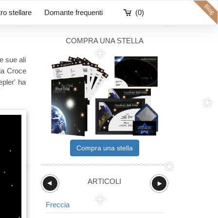
ro stellare
Domante frequenti
(0)
COMPRA UNA STELLA
e sue ali
lla Croce
epler' ha
Compra una stella
ARTICOLI
►
►
Freccia
Bilancia