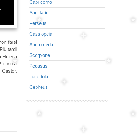
Capricorno
Volpe
Sagittario
Piccolo Caval
Perseus
Delphinus
Cassiopeia
Cigno
non farsi
Andromeda
L'Aquila
Più tardi
Scorpione
Vergine
di Helena
Proprio a
Pegasus
Lira
, Castor.
Lucertola
Leone
Cepheus
Corona del N