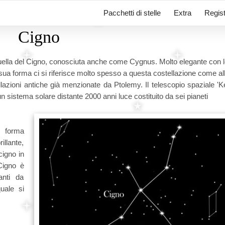
Pacchetti di stelle
Extra
Regist
Cigno
è quella del Cigno, conosciuta anche come Cygnus. Molto elegante con l
a sua forma ci si riferisce molto spesso a questa costellazione come a
lazioni antiche già menzionate da Ptolemy. Il telescopio spaziale 'K
 sistema solare distante 2000 anni luce costituito da sei pianeti
 forma
illante,
cigno in
Cigno è
anti da
uale si