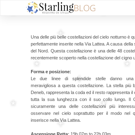
Una delle più belle costellazioni del cielo notturno 
perfettamente inserite nella Via Lattea. A causa dell
del Nord. Questa costellazione è una delle 48 costel
recentemente scoperto nella costellazione del cigno un
Forma e posizione:
Le due linee di splendide stelle danno una
meravigliosa a questa costellazione. La stella più br
Deneb, rappresenta la coda ed il resto rappresenta il 
tutta la sua lunghezza con il suo collo lungo. Il 
sicuramente una delle costellazioni più interess
osservare nel cielo soprattutto per il modo nel q
inserisce nella Via Lattea.
Ascensione Retta:
19h 07m to 22h 03m